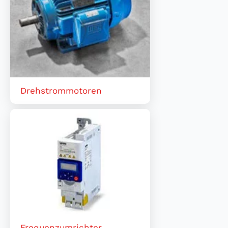
Drehstrommotoren
Frequenzumrichter