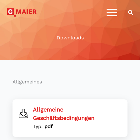
Zum
Inhalt
springen
Downloads
Allgemeines
Allgemeine
Geschäftsbedingungen
Typ:
pdf